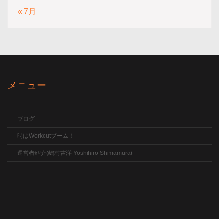
« 7月
メニュー
ブログ
時はWorkoutブーム！
運営者紹介(嶋村吉洋 Yoshihiro Shimamura)