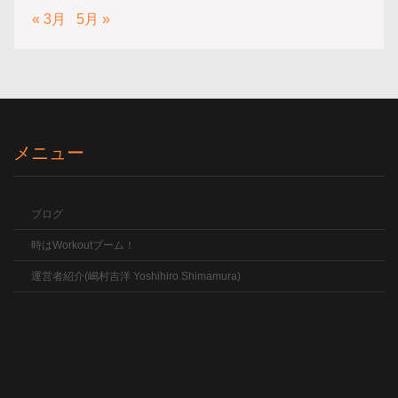
« 3月
5月 »
メニュー
ブログ
時はWorkoutブーム！
運営者紹介(嶋村吉洋 Yoshihiro Shimamura)