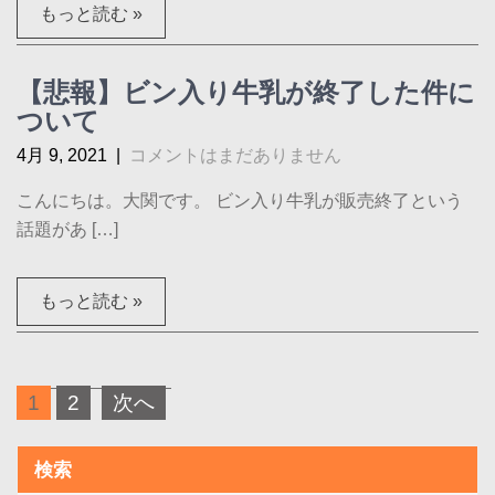
もっと読む »
【悲報】ビン入り牛乳が終了した件に
ついて
4月 9, 2021
|
コメントはまだありません
こんにちは。大関です。 ビン入り牛乳が販売終了という
話題があ […]
もっと読む »
投
1
2
次へ
稿
の
検索
ペ