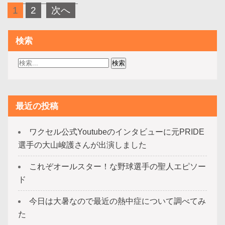
投
1
2
次へ
稿
の
検索
ペ
ー
ジ
送
最近の投稿
り
ワクセル公式Youtubeのインタビューに元PRIDE
選手の大山峻護さんが出演しました
これぞオールスター！な野球選手の聖人エピソー
ド
今日は大暑なので最近の熱中症について調べてみ
た