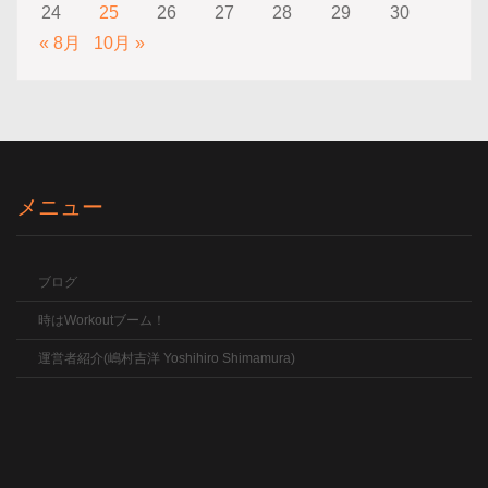
24
25
26
27
28
29
30
« 8月
10月 »
メニュー
ブログ
時はWorkoutブーム！
運営者紹介(嶋村吉洋 Yoshihiro Shimamura)