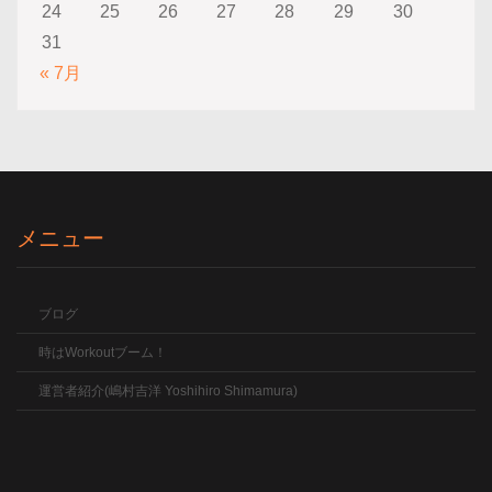
24
25
26
27
28
29
30
31
« 7月
メニュー
ブログ
時はWorkoutブーム！
運営者紹介(嶋村吉洋 Yoshihiro Shimamura)