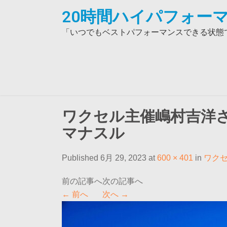
Skip
20時間ハイパフォーマ
to
content
「いつでもベストパフォーマンスできる状態で
ワクセル主催嶋村吉洋
マナスル
Published 6月 29, 2023 at
600 × 401
in
ワク
←
前へ
次へ
→