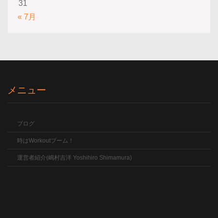
31
« 7月
メニュー
ブログ
時はWorkoutブーム！
運営者紹介(嶋村吉洋 Yoshihiro Shimamura)