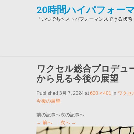
Skip
20時間ハイパフォーマ
to
content
「いつでもベストパフォーマンスできる状態で
ワクセル総合プロデュ
から見る今後の展望
Published 3月 7, 2024 at
600 × 401
in
ワクセ
今後の展望
←
前へ
次へ
→