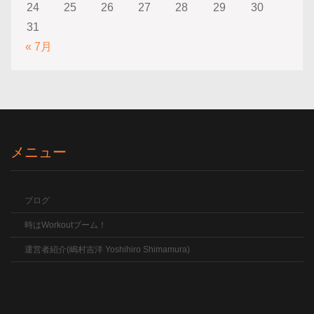
24
25
26
27
28
29
30
31
« 7月
メニュー
ブログ
時はWorkoutブーム！
運営者紹介(嶋村吉洋 Yoshihiro Shimamura)