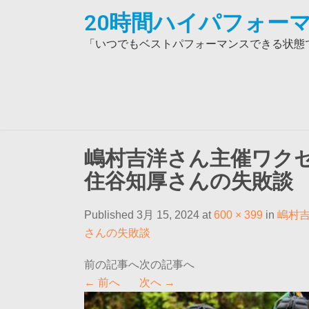
Skip
20時間ハイパフォーマ
to
content
「いつでもベストパフォーマンスできる状態で
嶋村吉洋さん主催ワク
住谷知厚さんの失敗談
Published 3月 15, 2024 at
600 × 399
in
嶋村
さんの失敗談
←
前へ
次へ
→