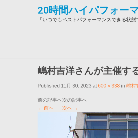
Skip
20時間ハイパフォーマ
to
content
「いつでもベストパフォーマンスできる状態で
嶋村吉洋さんが主催す
Published 11月 30, 2023 at
600 × 338
in
嶋村
←
前へ
次へ
→