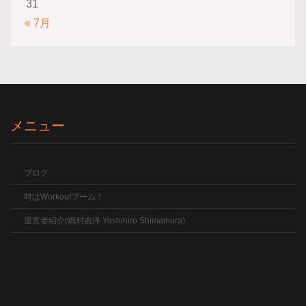
31
« 7月
メニュー
ブログ
時はWorkoutブーム！
運営者紹介(嶋村吉洋 Yoshihiro Shimamura)