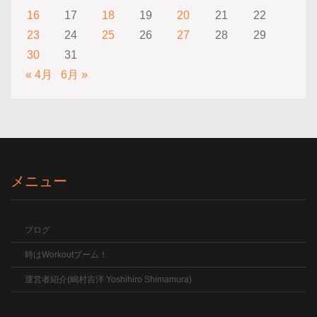
16
17
18
19
20
21
22
23
24
25
26
27
28
29
30
31
« 4月
6月 »
メニュー
ブログ
時はWorkoutブーム！
運営者紹介(嶋村吉洋 Yoshihiro Shimamura)