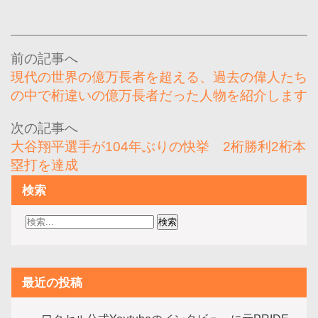
投
稿
現代の世界の億万長者を超える、過去の偉人たち
ナ
の中で桁違いの億万長者だった人物を紹介します
ビ
ゲ
大谷翔平選手が104年ぶりの快挙 2桁勝利2桁本
ー
塁打を達成
シ
検索
ョ
ン
最近の投稿