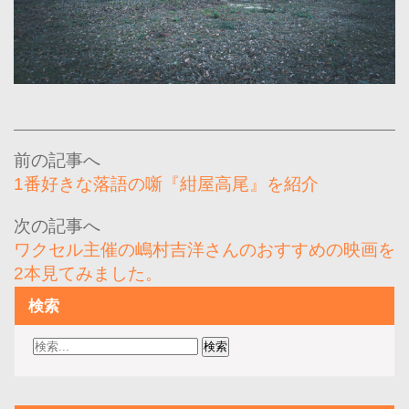
投
稿
1番好きな落語の噺『紺屋高尾』を紹介
ナ
ビ
ワクセル主催の嶋村吉洋さんのおすすめの映画を
ゲ
2本見てみました。
ー
検索
シ
ョ
ン