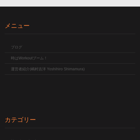
メニュー
ブログ
時はWorkoutブーム！
運営者紹介(嶋村吉洋 Yoshihiro Shimamura)
カテゴリー