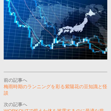
投
稿
梅雨時期のランニングを彩る紫陽花の豆知識と怪
ナ
談
ビ
ゲ
WORKOUTで鍛えた体を披露するのに最適な世