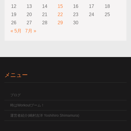
12
13
14
15
16
17
18
19
20
21
22
23
24
25
26
27
28
29
30
« 5月
7月 »
メニュー
ブログ
時はWorkoutブーム！
運営者紹介(嶋村吉洋 Yoshihiro Shimamura)