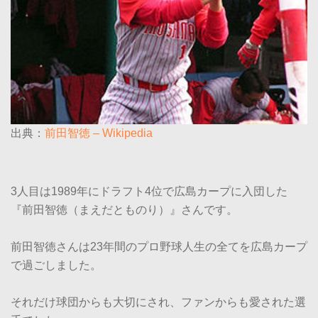
出典：
前田智徳 – Wikipedia
3人目は1989年にドラフト4位で広島カープに入団した
『前田智徳（まえだとものり）』さんです。
前田智徳さんは23年間のプロ野球人生の全てを広島カープ
で過ごしました。
それだけ球団からも大切にされ、ファンからも愛された選