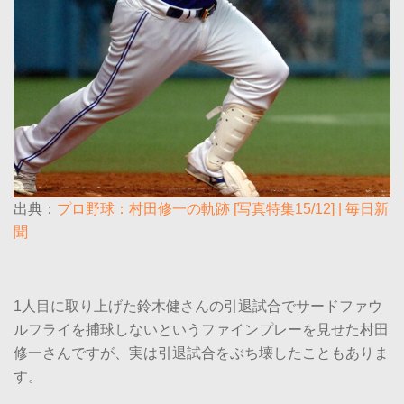
出典：
プロ野球：村田修一の軌跡 [写真特集15/12] | 毎日新
聞
1人目に取り上げた鈴木健さんの引退試合でサードファウ
ルフライを捕球しないというファインプレーを見せた村田
修一さんですが、実は引退試合をぶち壊したこともありま
す。