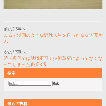
投
稿
まるで漫画のような野球人生を送ったＧＧ佐藤さ
ナ
ん
ビ
ゲ
続・現代では就職不可！技術革新によってなくな
ー
ってしまった職業3選
シ
検索
ョ
ン
最近の投稿