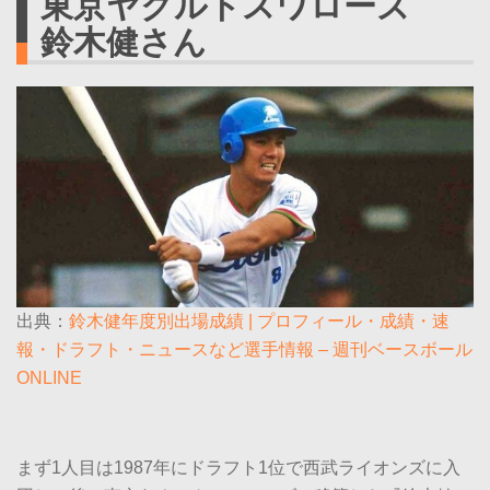
東京ヤクルトスワローズ
鈴木健さん
出典：
鈴木健年度別出場成績 | プロフィール・成績・速
報・ドラフト・ニュースなど選手情報 – 週刊ベースボール
ONLINE
まず1人目は1987年にドラフト1位で西武ライオンズに入