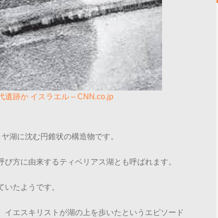
 イスラエル – CNN.co.jp
ラヤ湖に沈む円錐状の構造物です。
呼び方に由来するティベリアス湖とも呼ばれます。
ていたようです。
、イエスキリストが湖の上を歩いたというエピソード