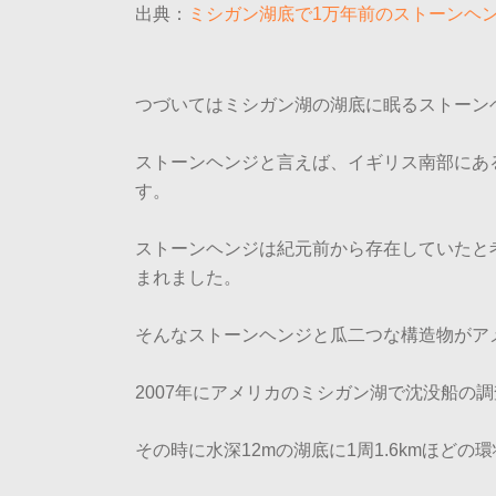
出典：
ミシガン湖底で1万年前のストーンヘ
つづいてはミシガン湖の湖底に眠るストーン
ストーンヘンジと言えば、イギリス南部にあ
す。
ストーンヘンジは紀元前から存在していたと
まれました。
そんなストーンヘンジと瓜二つな構造物がア
2007年にアメリカのミシガン湖で沈没船の
その時に水深12mの湖底に1周1.6kmほど