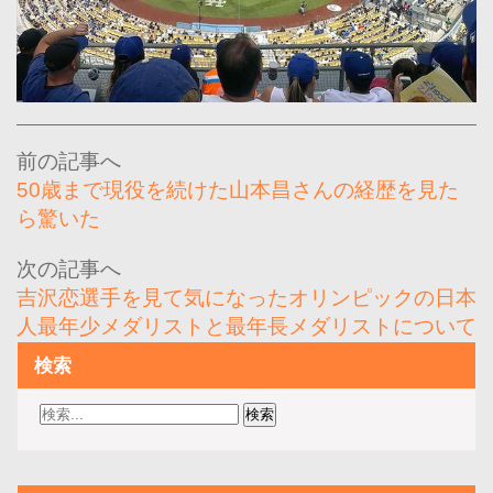
投
稿
50歳まで現役を続けた山本昌さんの経歴を見た
ナ
ら驚いた
ビ
ゲ
吉沢恋選手を見て気になったオリンピックの日本
ー
人最年少メダリストと最年長メダリストについて
シ
検索
ョ
ン