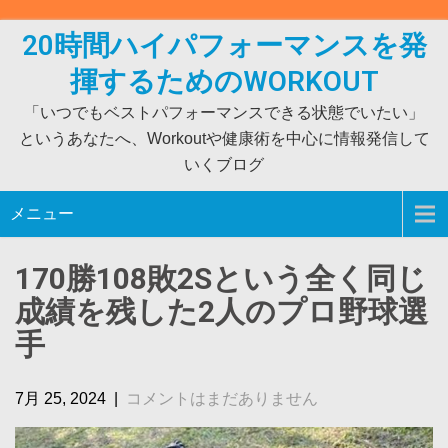
Skip
to
20時間ハイパフォーマンスを発
content
揮するためのWORKOUT
「いつでもベストパフォーマンスできる状態でいたい」
というあなたへ、Workoutや健康術を中心に情報発信して
いくブログ
メニュー
170勝108敗2Sという全く同じ
成績を残した2人のプロ野球選
手
7月 25, 2024
|
コメントはまだありません