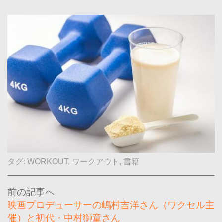
タグ:
WORKOUT
,
ワークアウト
,
書籍
投
稿
映画プロデューサーの嶋村吉洋さん（ワクセル主
ナ
催）と初代・中村獅童さん