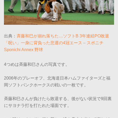
出典：
斉藤和巳が崩れ落ちた…ソフトB 3年連続PO敗退
「呪い」一身に背負った悲運の4冠エース – スポニチ
Sponichi Annex 野球
4つめは斉藤和巳さんの写真です。
2006年のプレーオフ、北海道日本ハムファイターズと福
岡ソフトバンクホークスの戦いの一枚です。
斉藤和巳さんが負けたら敗退する、後がない状況で9回裏
にサヨナラ打を打たれた場面です。