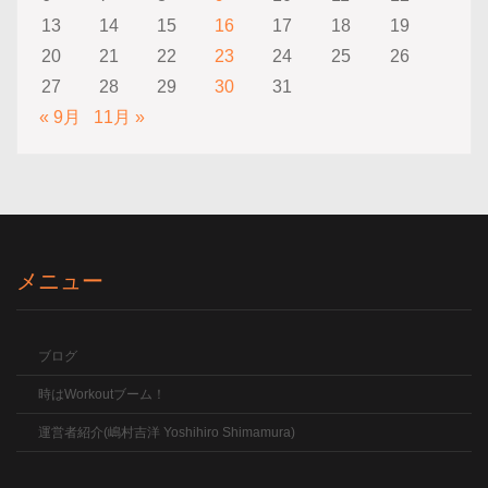
13
14
15
16
17
18
19
20
21
22
23
24
25
26
27
28
29
30
31
« 9月
11月 »
メニュー
ブログ
時はWorkoutブーム！
運営者紹介(嶋村吉洋 Yoshihiro Shimamura)