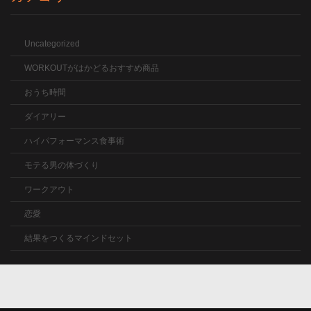
Uncategorized
WORKOUTがはかどるおすすめ商品
おうち時間
ダイアリー
ハイパフォーマンス食事術
モテる男の体づくり
ワークアウト
恋愛
結果をつくるマインドセット