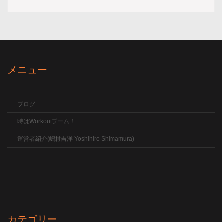
メニュー
ブログ
時はWorkoutブーム！
運営者紹介(嶋村吉洋 Yoshihiro Shimamura)
カテゴリー