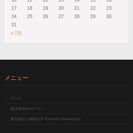
17
18
19
20
21
22
23
24
25
26
27
28
29
30
31
« 7月
メニュー
ブログ
時はWorkoutブーム！
運営者紹介(嶋村吉洋 Yoshihiro Shimamura)