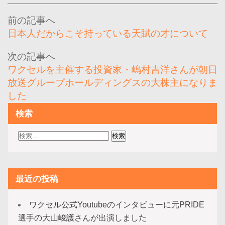
投
稿
日本人だからこそ持っている天賦の才について
ナ
ビ
ワクセルを主催する投資家・嶋村吉洋さんが朝日
ゲ
放送グループホールディングスの大株主になりま
ー
した
シ
検索
ョ
ン
最近の投稿
ワクセル公式Youtubeのインタビューに元PRIDE
選手の大山峻護さんが出演しました