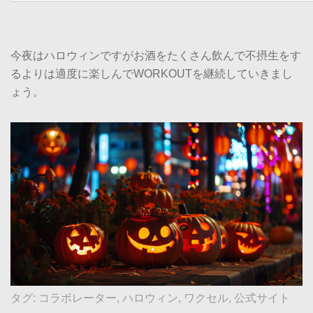
今夜はハロウィンですがお酒をたくさん飲んで不摂生をす
るよりは適度に楽しんでWORKOUTを継続していきまし
ょう。
タグ:
コラボレーター
,
ハロウィン
,
ワクセル
,
公式サイト