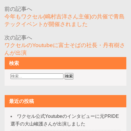
投
稿
今年もワクセル(嶋村吉洋さん主催)の共催で青島
ナ
テックイベントが開催されました
ビ
ゲ
ワクセルのYoutubeに富士そばの社長・丹有樹さ
ー
んが出演
シ
検索
ョ
ン
最近の投稿
ワクセル公式Youtubeのインタビューに元PRIDE
選手の大山峻護さんが出演しました