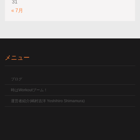
31
« 7月
メニュー
ブログ
時はWorkoutブーム！
運営者紹介(嶋村吉洋 Yoshihiro Shimamura)