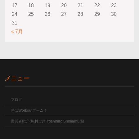
17
18
19
20
21
22
23
24
25
26
27
28
29
30
31
« 7月
メニュー
ブログ
時はWorkoutブーム！
運営者紹介(嶋村吉洋 Yoshihiro Shimamura)