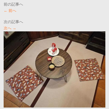
←
前へ
次へ
→