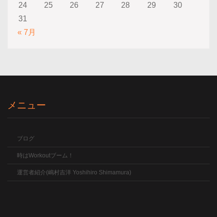
24
25
26
27
28
29
30
31
« 7月
メニュー
ブログ
時はWorkoutブーム！
運営者紹介(嶋村吉洋 Yoshihiro Shimamura)