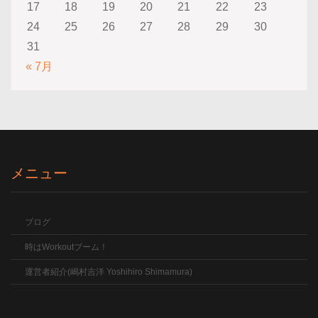
17
18
19
20
21
22
23
24
25
26
27
28
29
30
31
« 7月
メニュー
ブログ
時はWorkoutブーム！
運営者紹介(嶋村吉洋 Yoshihiro Shimamura)