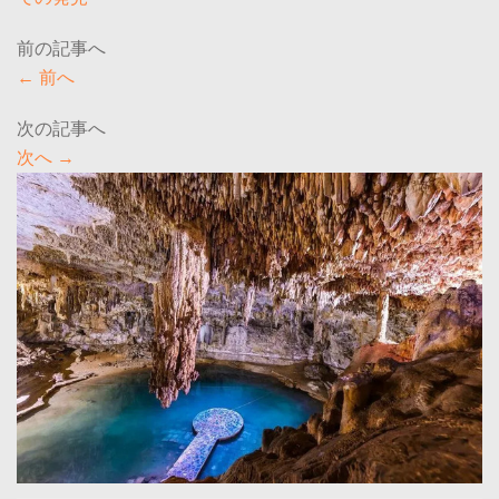
←
前へ
次へ
→