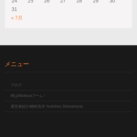
24
25
26
27
28
29
30
31
« 7月
メニュー
ブログ
時はWorkoutブーム！
運営者紹介(嶋村吉洋 Yoshihiro Shimamura)