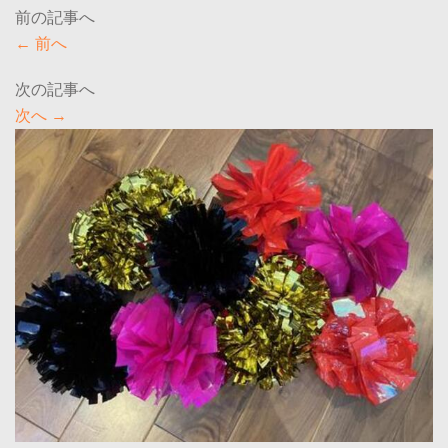
←
前へ
次へ
→