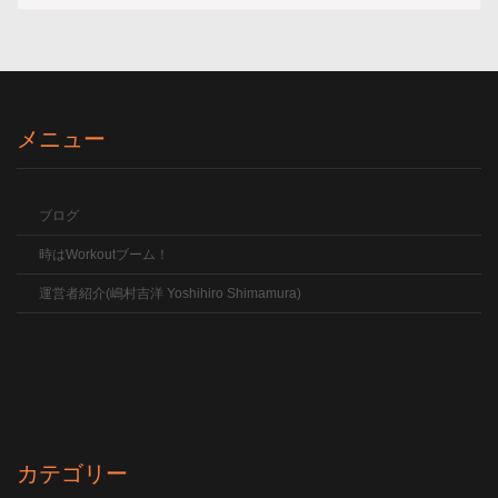
メニュー
ブログ
時はWorkoutブーム！
運営者紹介(嶋村吉洋 Yoshihiro Shimamura)
カテゴリー