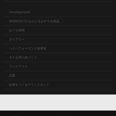
Uncategorized
WORKOUTがはかどるおすすめ商品
おうち時間
ダイアリー
ハイパフォーマンス食事術
モテる男の体づくり
ワークアウト
恋愛
結果をつくるマインドセット