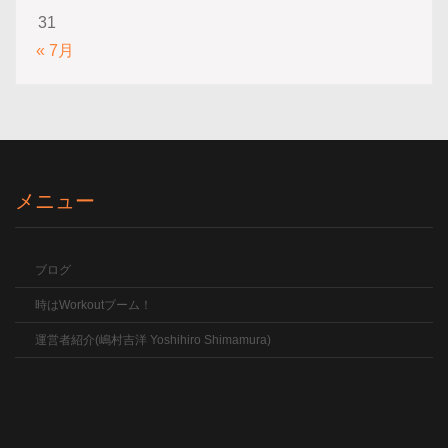
31
« 7月
メニュー
ブログ
時はWorkoutブーム！
運営者紹介(嶋村吉洋 Yoshihiro Shimamura)