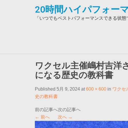
Skip
20時間ハイパフォーマ
to
content
「いつでもベストパフォーマンスできる状態で
ワクセル主催嶋村吉洋
になる歴史の教科書
Published 5月 9, 2024 at
600 × 600
in
ワクセ
史の教科書
←
前へ
次へ
→