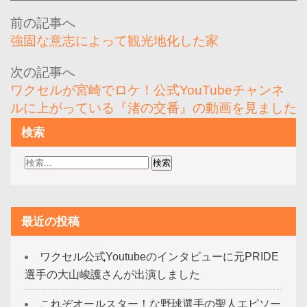
投
稿
強固な意志によって観光地化した家
ナ
ビ
ワクセルが宮崎でロケ！公式YouTubeチャンネ
ゲ
ルに上がっている『渚の交番』の動画を見ました
ー
検索
シ
ョ
ン
最近の投稿
ワクセル公式Youtubeのインタビューに元PRIDE
選手の大山峻護さんが出演しました
これぞオールスター！な野球選手の聖人エピソー