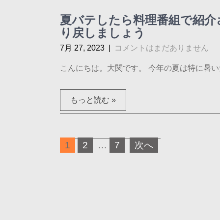
夏バテしたら料理番組で紹介
り戻しましょう
7月 27, 2023
|
コメントはまだありません
こんにちは。大関です。 今年の夏は特に暑い気
もっと読む »
投
1
2
…
7
次へ
稿
の
ペ
ー
ジ