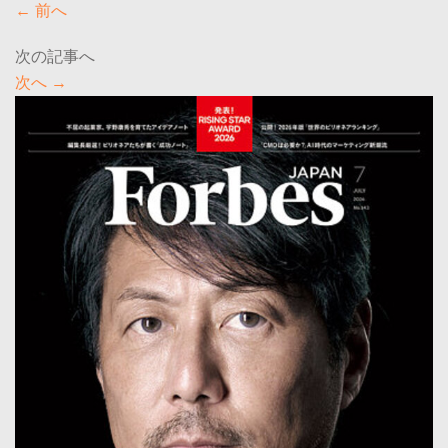
←
前へ
次へ
→