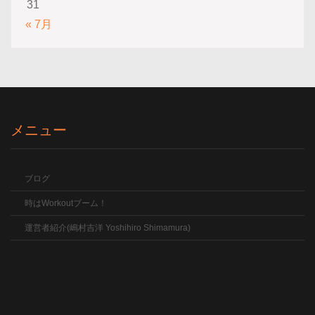
31
« 7月
メニュー
ブログ
時はWorkoutブーム！
運営者紹介(嶋村吉洋 Yoshihiro Shimamura)